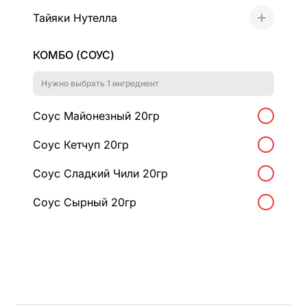
Тайяки Нутелла
+
КОМБО (СОУС)
Регистрация
Нужно выбрать 1 ингредиент
Имя*
Соус Майонезный 20гр
Соус Кетчуп 20гр
Соус Сладкий Чили 20гр
Электронная почта
Соус Сырный 20гр
Вход на сайт
Мы на паузе
Дата рождения
Закрыто
Мы временно не принимаем новые заказы.
Не доставляем
Приносим извинения за возможные неудобства и