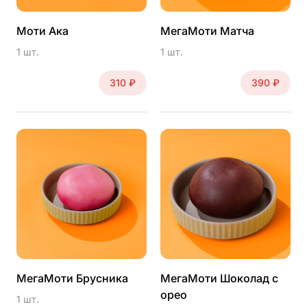
Моти Ака
МегаМоти Матча
1 шт.
1 шт.
310 ₽
390 ₽
Другое время
МегаМоти Брусника
МегаМоти Шоколад с
орео
1 шт.