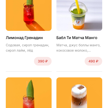
Лимонад Гренадин
Бабл Ти Матча Манго
Содовая, сироп гренадин,
Матча, джус боллы манго,
сироп лайм, лёд
кокосовое молоко,
тростниковый сахар.
390 ₽
490 ₽
Другое время