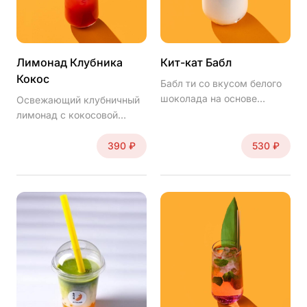
Лимонад Клубника
Кит-кат Бабл
Кокос
Бабл ти со вкусом белого
шоколада на основе
Освежающий клубничный
молока и какао,
лимонад с кокосовой
напоминает кит-кат
ноткой
390 ₽
530 ₽