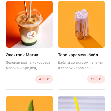
Электрик Матча
Таро карамель бабл
Зеленая матча,кокосовое
Баблти со вкусом печенья
молоко, кофе,лед,
и теплой карамели
сахарный сироп
450 ₽
530 ₽