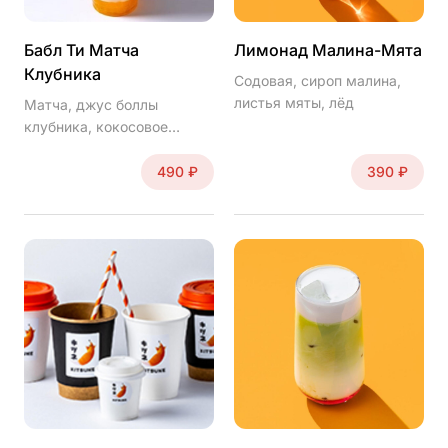
Бабл Ти Матча
Лимонад Малина-Мята
Клубника
Содовая, сироп малина,
листья мяты, лёд
Матча, джус боллы
клубника, кокосовое
молоко, тростниковый
сахар.
490 ₽
390 ₽