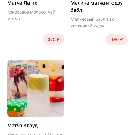
Матча Латте
Малина матча и юдзу
бабл
Кокосовое молоко, чай
матча
Малиновый бабл ти с
кислинкой юдзу
370 ₽
490 ₽
Регистрация
Имя*
Электронная почта
Матча Клауд
Кокосовая вода с облаком