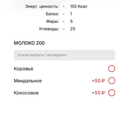
Энерг. ценность:
155 Ккал
Белки:
1
Жиры:
5
Углеводы:
25
Регистрация
МОЛОКО 200
Имя*
Нужно выбрать 1 ингредиент
Коровье
Миндальное
+
50 ₽
Электронная почта
Кокосовое
+
50 ₽
Вход на сайт
Мы на паузе
Дата рождения
Закрыто
Мы временно не принимаем новые заказы.